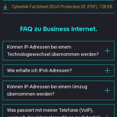
Cyberlink Factsheet DDoS Protection DE
(PDF), 728 KB
FAQ zu Business Internet.
Können IP-Adressen bei einem
Technologiewechsel übernommen werden?
Bei einem Wechsel der Cyberlink Internet Access
Technologie können IP-Subnetze übernommen
Wie erhalte ich IPv6-Adressen?
werden, sofern kein Parallelbetrieb benötigt wird. Je
IPv6-Adressen können Sie direkt bei unserem
nachdem wie das neue Setup aussieht, können
Innendienst anfragen.
Können IP-Adressen bei einem Umzug
nutzbare IP-Adressen dazukommen oder wegfallen.
übernommen werden?
Mehr erfahren
Mehr erfahren
Bei einem Umzug können IP-Subnetze übernommen
werden, sofern kein Parallelbetrieb benötigt wird. Je
Was passiert mit meiner Telefonie (VoIP),
nachdem wie das neue Setup aussieht, können