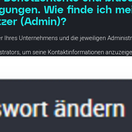
igungen. Wie finde ich me
SCION International
tzer (Admin)?
zer Ihres Unternehmens und die jeweiligen Administr
strators, um seine Kontaktinformationen anzuzeige
s
Support