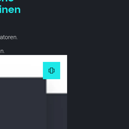
inen
atoren.
n.