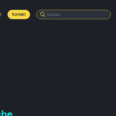
t
Kontakt
den
tner werden
che