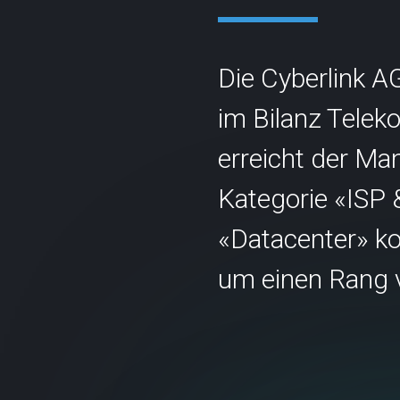
Die Cyberlink A
im Bilanz Tele
erreicht der Ma
Kontakt
Statu
Kategorie «ISP 
info@cyberlink.ch
+41 44 287 29 92
«Datacenter» ko
um einen Rang v