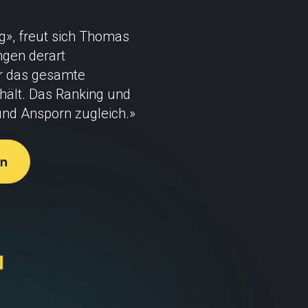
ng», freut sich Thomas
ngen derart
ür das gesamte
hält. Das Ranking und
und Ansporn zugleich.»
en