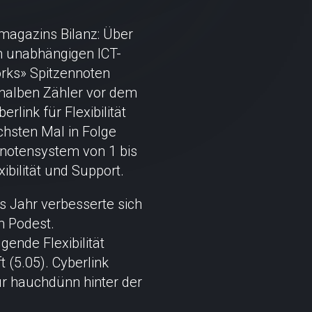
smagazins Bilanz: Über
m unabhängigen ICT-
orks» Spitzennoten
 halben Zähler vor dem
rlink für Flexibilität
chsten Mal in Folge
notensystem von 1 bis
xibilität und Support.
es Jahr verbesserte sich
m Podest.
gende Flexibilität
 (5.05). Cyberlink
ur hauchdünn hinter der