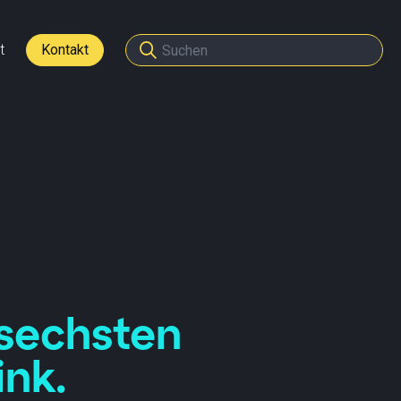
t
Kontakt
den
tner werden
 sechsten
ink.