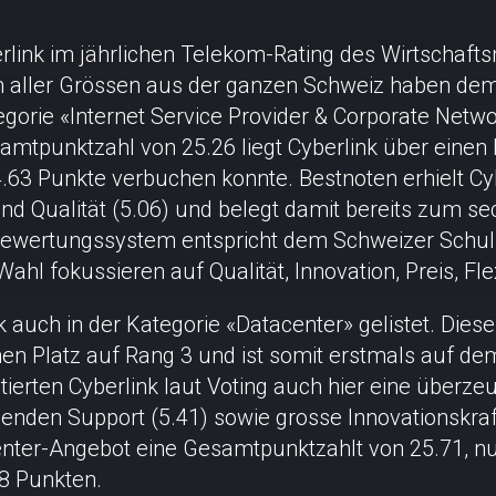
erlink im jährlichen Telekom-Rating des Wirtschaft
 aller Grössen aus der ganzen Schweiz haben de
tegorie «Internet Service Provider & Corporate Netw
amtpunktzahl von 25.26 liegt Cyberlink über einen
4.63 Punkte verbuchen konnte. Bestnoten erhielt Cybe
und Qualität (5.06) und belegt damit bereits zum se
 Bewertungssystem entspricht dem Schweizer Schul
Wahl fokussieren auf Qualität, Innovation, Preis, Fle
k auch in der Kategorie «Datacenter» gelistet. Dies
n Platz auf Rang 3 und ist somit erstmals auf de
erten Cyberlink laut Voting auch hier eine überzeu
genden Support (5.41) sowie grosse Innovationskraft
center-Angebot eine Gesamtpunktzahlt von 25.71, n
78 Punkten.