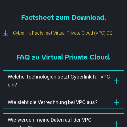
Factsheet zum Download.
Cyberlink Factsheet Virtual Private Cloud (VPC) DE
FAQ zu Virtual Private Cloud.
Welche Technologien setzt Cyberlink für VPC
ein?
Cyberlink setzt primär auf eine starke Partnerschaft
mit VMware. Mittels dem mächtigen VMware Cloud
Wie sieht die Verrechnung bei VPC aus?
Director hast Du die Möglichkeit, einzelne virtuelle
Die Verrechnung besteht aus einer Grundgebühr,
Maschinen aber auch komplexe Datacenter
allfälligen Optionen sowie den Ressourcen-Kosten.
Wie werden meine Daten auf der VPC
Infrastrukturen autonom im Self-Service zu erstellen.
Der Grossteil der Kosten ist daher nutzungsbasiert