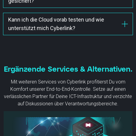
gesichert?
Mehr erfahren
und wird monatlich im Nachhinein verrechnet.
VPC bietet Dir die Möglichkeit pro VM zu
Mehr erfahren
entscheiden, ob und in welcher Frequenz diese via
Kann ich die Cloud vorab testen und wie
Backup gesichert werden sollen.
unterstützt mich Cyberlink?
Mehr erfahren
Mit einem kostenlosen und jederzeit kündbaren
Proof of Concept (PoC) und mit unserem exklusiven
Onboarding-Workshop.
Mehr erfahren
Ergänzende Services & Alternativen.
Mit weiteren Services von Cyberlink profitierst Du vom
Komfort unserer End-to-End-Kontrolle. Setze auf einen
verlässlichen Partner für Deine ICT-Infrastruktur und verzichte
auf Diskussionen über Verantwortungsbereiche.