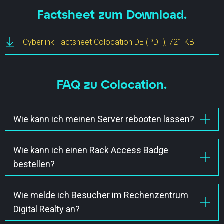
Factsheet zum Download.
Cyberlink Factsheet Colocation DE
(PDF), 721 KB
FAQ zu Colocation.
Wie kann ich meinen Server rebooten lassen?
Auf Wunsch starten wir Deinen Server vor Ort neu.
Klicke auf "mehr erfahren" und wende Dich an
Wie kann ich einen Rack Access Badge
unseren Support.
bestellen?
Wenn Du im Cyberlink Kundenportal (my.cyberlink.ch)
als User erfasst bist und «Write Access» auf den
Wie melde ich Besucher im Rechenzentrum
entsprechenden Colocation Service hast, kannst Du
Digital Realty an?
einen Rack Access Badge anfordern. Die