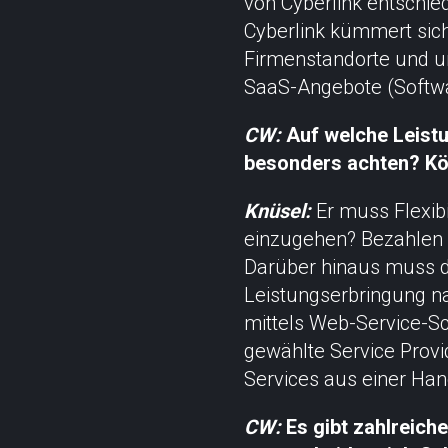
von Cyberlink entschie
Cyberlink kümmert sich
Firmenstandorte und um
SaaS-Angebote (Softwa
CW:
Auf welche Leist
besonders achten? Kö
Knüsel:
Er muss Flexibi
einzugehen? Bezahlen 
Darüber hinaus muss der
Leistungserbringung na
mittels Web-Service-Sc
gewählte Service Provi
Services aus einer Han
CW:
Es gibt zahlreich