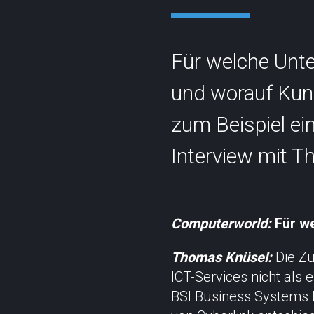
Für welche Unt
und worauf Kund
zum Beispiel ei
Kontakt
Statu
Interview mit T
info@cyberlink.ch
+41 44 287 29 92
Computerworld:
Für we
Thomas Knüsel:
Die Zu
ICT-Services nicht als
BSI Business Systems I