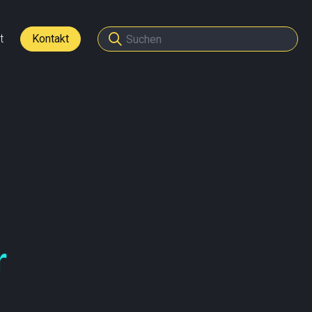
t
Kontakt
den
tner werden
r