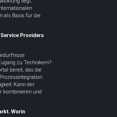
icklung liegt.
nternationalen
als Basis für die
 Service Providers
 Bedürfnisse
 Zugang zu Technikern?
tal bereit, das die
Prozessintegration
gkeit: Kann der
er kombinieren und
rkt. Worin