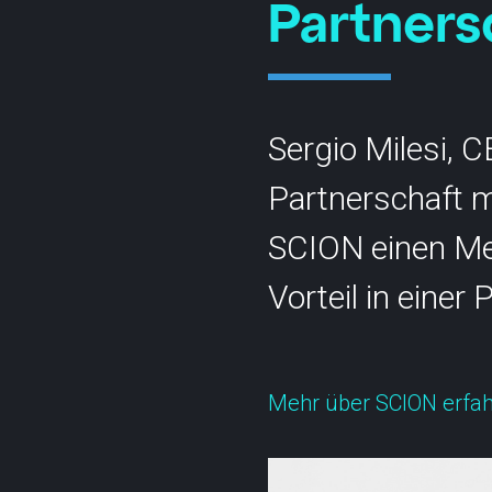
Partners
Sergio Milesi, 
Partnerschaft m
Kontakt
Statu
info@cyberlink.ch
SCION einen Meh
+41 44 287 29 92
Vorteil in einer
Mehr über SCION erfa