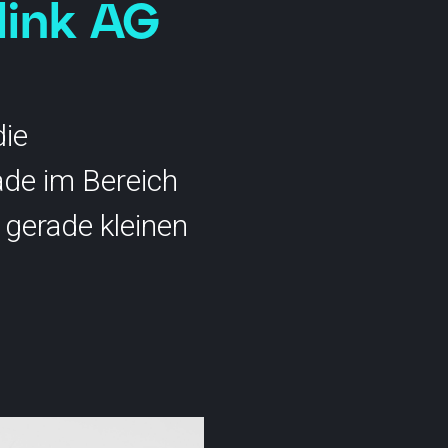
link AG
die
ade im Bereich
 gerade kleinen