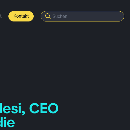
t
Kontakt
den
tner werden
lesi, CEO
die