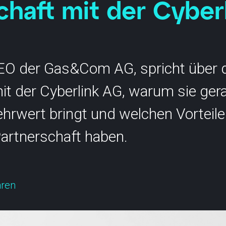
chaft mit der Cyber
SCION International
CEO der Gas&Com AG, spricht über 
it der Cyberlink AG, warum sie ger
s
Support
rwert bringt und welchen Vorteile
 Partnerschaft haben.
hren