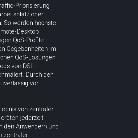
ffic-Priorisierung
rbeitsplatz oder
n. So werden höchste
Remote-Desktop
igen QoS-Profile
den Gegebenheiten im
ischen QoS-Lösungen
eeds von DSL-
schmälert. Durch den
uverlässig vor
lebnis von zentraler
eräten jederzeit
hen den Anwendern und
n zentraler