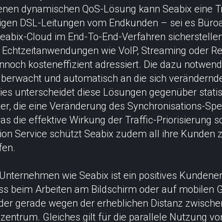
enen dynamischen QoS-Lösung kann Seabix eine Tra
tigen DSL-Leitungen vom Endkunden – sei es Büroa
eabix-Cloud im End-To-End-Verfahren sicherstelle
r Echtzeitanwendungen wie VoIP, Streaming oder 
och kosteneffizient adressiert. Die dazu notwend
überwacht und automatisch an die sich verändern
ies unterscheidet diese Lösungen gegenüber stat
er, die eine Veränderung des Synchronisations-Sp
as die effektive Wirkung der Traffic-Priorisierung 
ion Service schützt Seabix zudem all ihre Kunden z
fen.
-Unternehmen wie Seabix ist ein positives Kundener
s beim Arbeiten am Bildschirm oder auf mobilen G
z oder gerade wegen der erheblichen Distanz zwisc
entrum. Gleiches gilt für die parallele Nutzung vo