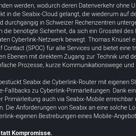
unden werden, wodurch deren Datenverkehr ohne 
rekt in die Seabix-Cloud gelangt, die wiederum auf d
und durchgängig in Schweizer Rechenzentren unterge
 die benötigte Sicherheit, da sich ein Grossteil de
vaten Cyberlink-Netzwerk bewegt. Thomas Knüsel er
 of Contact (SPOC) für alle Services und bietet eine 
len Ebenen mit direktem Zugang zur Technik und
infache Prozesse, kurze Kommunikationswege und
bestückt Seabix die Cyberlink-Router mit eigenen 
e-Fallbacks zu Cyberlink-Primärleitungen. Dank ei
er Primärleitung auch via Seabix-Mobile erreichbar 
n. Die Anforderungen von Seabix an eine solche L
berlink-eigenen Bestrebungen eines Mobile-Angebot
statt Kompromisse.