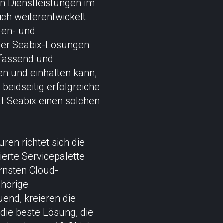
an Dienstleistungen im
ich weiterentwickelt
den- und
der Seabix-Lösungen
umfassend und
en und einhalten kann,
 beidseitig erfolgreiche
t Seabix einen solchen
ren richtet sich die
erte Servicepalette
rnsten Cloud-
ehörige
uend, kreieren die
 die beste Lösung, die