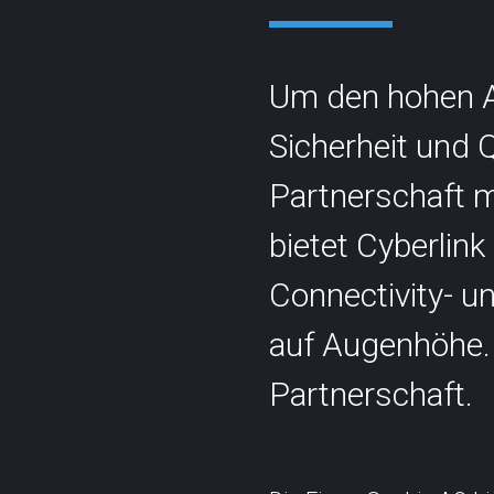
Um den hohen A
Sicherheit und Q
Partnerschaft m
Kontakt
Statu
bietet Cyberli
info@cyberlink.ch
+41 44 287 29 92
Connectivity- u
auf Augenhöhe. 
Partnerschaft.