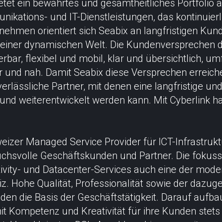
etet ein bewährtes und gesamtheitliches Portfolio 
ikations- und IT-Dienstleistungen, das kontinuierl
rnehmen orientiert sich Seabix an langfristigen Kun
 einer dynamischen Welt. Die Kundenversprechen 
rbar, flexibel und mobil, klar und übersichtlich, 
 und nah. Damit Seabix diese Versprechen erreich
erlässliche Partner, mit denen eine langfristige und
nd weiterentwickelt werden kann. Mit Cyberlink ha
izer Managed Service Provider für ICT-Infrastruktu
chsvolle Geschäftskunden und Partner. Die fokussi
vity- und Datacenter-Services auch eine der mode
z. Hohe Qualität, Professionalität sowie der dazug
den die Basis der Geschäftstätigkeit. Darauf aufba
it Kompetenz und Kreativität für ihre Kunden stets