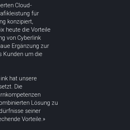
ierten Cloud-
fikleistung für
g konzipiert,
x heute die Vorteile
ng von Cyberlink
enaue Ergänzung zur
es Kunden um die
link hat unsere
etzt. Die
Kernkompetenzen
kombinierten Lösung zu
dürfnisse seiner
chende Vorteile.»