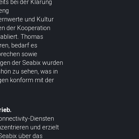
eits bei der Klärung
 eng
ernwerte und Kultur
en der Kooperation
tabliert. Thomas
ren, bedarf es
prechen sowie
gen der Seabix wurden
chön zu sehen, was in
gen konform mit der
rieb.
onnectivity-Diensten
zentrieren und erzielt
Seabix über das