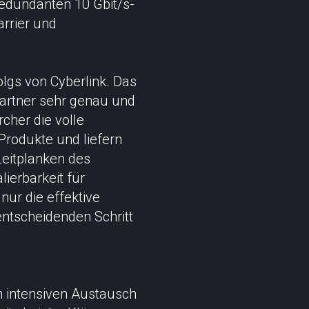
redundanten 10 Gbit/s-
rrier und
olgs von Cyberlink. Das
partner sehr genau und
cher die volle
Produkte und liefern
Leitplanken des
ierbarkeit für
ur die effektive
entscheidenden Schritt
n intensiven Austausch