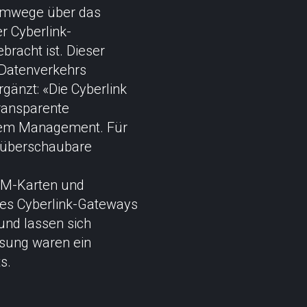
Umwege über das
er Cyberlink-
bracht ist. Dieser
s Datenverkehrs
gänzt: «Die Cyberlink
transparente
 dem Management. Für
 überschaubare
SIM-Karten und
nes Cyberlink-Gateways
und lassen sich
ösung waren ein
s.