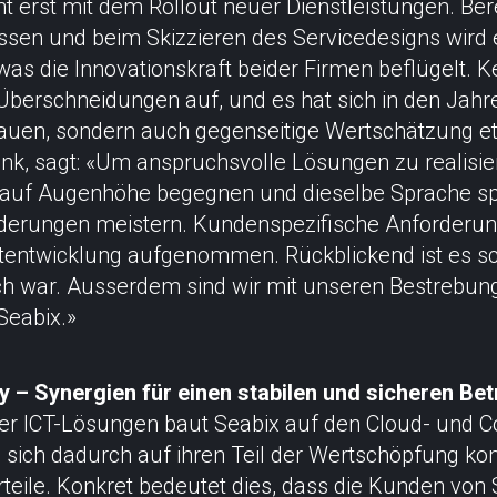
ht erst mit dem Rollout neuer Dienstleistungen. Ber
sen und beim Skizzieren des Servicedesigns wird
s die Innovationskraft beider Firmen beflügelt. K
berschneidungen auf, und es hat sich in den Jahr
rauen, sondern auch gegenseitige Wertschätzung e
ink, sagt: «Um anspruchsvolle Lösungen zu realisie
ch auf Augenhöhe begegnen und dieselbe Sprache s
erungen meistern. Kundenspezifische Anforderun
ktentwicklung aufgenommen. Rückblickend ist es s
ich war. Ausserdem sind wir mit unseren Bestrebun
 Seabix.»
 – Synergien für einen stabilen und sicheren Bet
hrer ICT-Lösungen baut Seabix auf den Cloud- und C
 sich dadurch auf ihren Teil der Wertschöpfung kon
eile. Konkret bedeutet dies, dass die Kunden von 