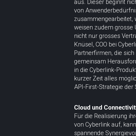
aus. Dieser beginnt nic
von Anwenderbedürfnis
zusammengearbeitet, wa
weisen zudem grosse Ü
nicht nur grosses Vert
Knüsel, COO bei Cyberl
Partnerfirmen, die si
gemeinsam Herausford
in die Cyberlink-Produ
kurzer Zeit alles mögl
API-First-Strategie der
Cloud und Connectivity
Für die Realisierung i
von Cyberlink auf, kann
spannende Synergievort