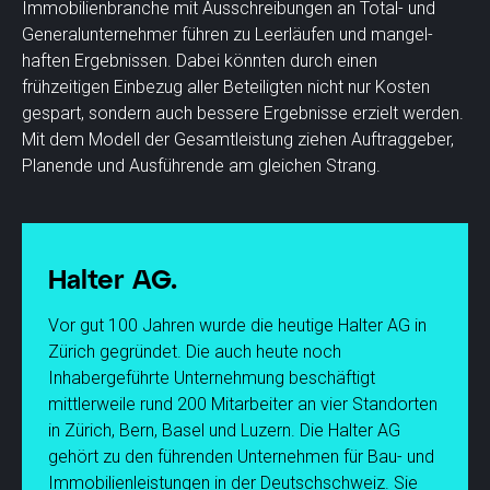
Immobilienbranche mit Ausschreibungen an Total- und
Generalunternehmer führen zu Leerläufen und mangel-
haften Ergebnissen. Dabei könnten durch einen
frühzeitigen Einbezug aller Beteiligten nicht nur Kosten
gespart, sondern auch bessere Ergebnisse erzielt werden.
Mit dem Modell der Gesamtleistung ziehen Auftraggeber,
Planende und Ausführende am gleichen Strang.
Halter AG.
Vor gut 100 Jahren wurde die heutige Halter AG in
Zürich gegründet. Die auch heute noch
Inhabergeführte Unternehmung beschäftigt
mittlerweile rund 200 Mitarbeiter an vier Standorten
in Zürich, Bern, Basel und Luzern. Die Halter AG
gehört zu den führenden Unternehmen für Bau- und
Immobilienleistungen in der Deutschschweiz. Sie